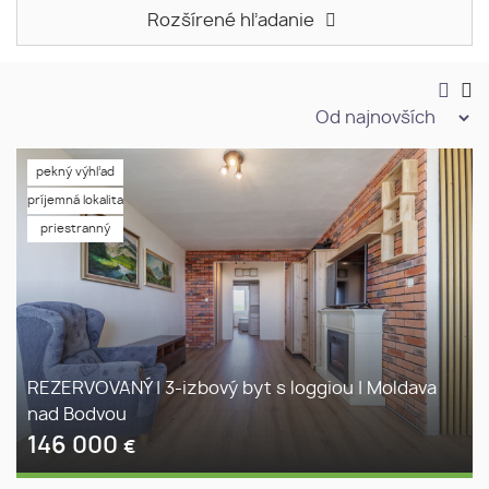
Rozšírené hľadanie
pekný výhľad
príjemná lokalita
priestranný
REZERVOVANÝ | 3-izbový byt s loggiou | Moldava
nad Bodvou
146 000
€