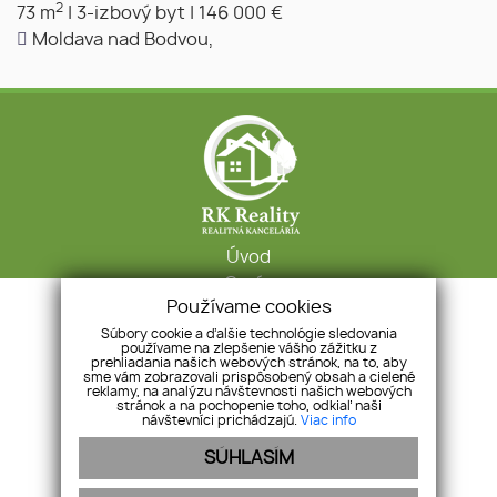
2
73 m
|
3-izbový byt
|
146 000 €
Moldava nad Bodvou,
Úvod
O nás
Používame cookies
Makléri
Súbory cookie a ďalšie technológie sledovania
GDPR
používame na zlepšenie vášho zážitku z
Služby
prehliadania našich webových stránok, na to, aby
sme vám zobrazovali prispôsobený obsah a cielené
Kontakt
reklamy, na analýzu návštevnosti našich webových
stránok a na pochopenie toho, odkiaľ naši
návštevníci prichádzajú.
Viac info
Krátka 705/6, 04501, Moldava nad Bodvou
SÚHLASÍM
+421 907 543 143
koteles@rkreality.sk