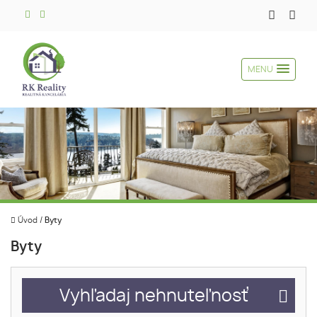
MENU
Úvod
/
Byty
Byty
Vyhľadaj nehnuteľnosť