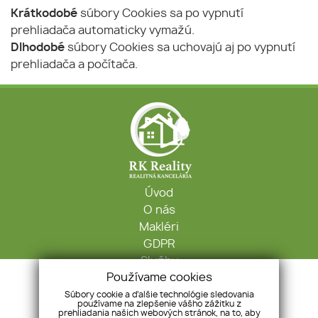
Krátkodobé
súbory Cookies sa po vypnutí
prehliadača automaticky vymažú.
Dlhodobé
súbory Cookies sa uchovajú aj po vypnutí
prehliadača a počítača.
Úvod
O nás
Makléri
GDPR
Služby
Používame cookies
Kontakt
Súbory cookie a ďalšie technológie sledovania
používame na zlepšenie vášho zážitku z
Krátka 705/6, 04501, Moldava nad Bodvou
prehliadania našich webových stránok, na to, aby