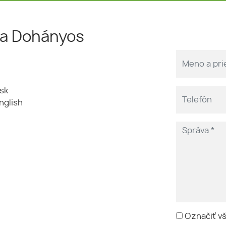
ka Dohányos
.sk
nglish
Označiť v