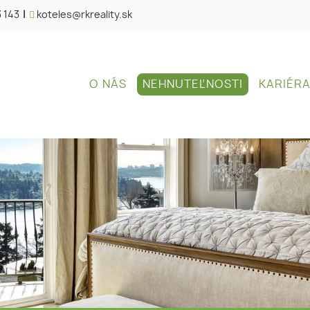
3 143
|
koteles@rkreality.sk
O NÁS
NEHNUTEĽNOSTI
KARIÉR